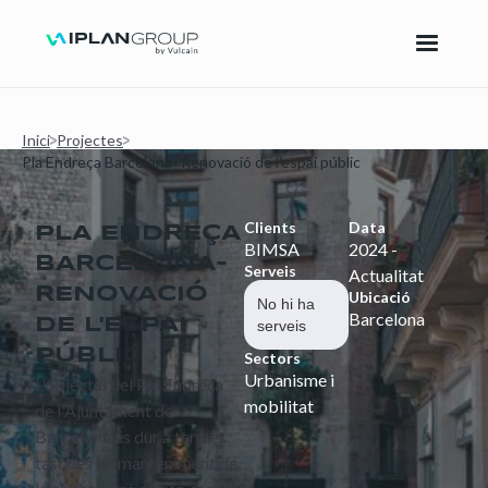
Inici
Projectes
Pla Endreça Barcelona- Renovació de l'espai públic
Clients
Data
PLA ENDREÇA
BIMSA
2024 -
BARCELONA-
Serveis
Actualitat
RENOVACIÓ
Ubicació
No hi ha
Barcelona
DE L'ESPAI
serveis
PÚBLIC
Sectors
Urbanisme i
L'objectiu del Pla Endreça
mobilitat
de l'Ajuntament de
Barcelona és dur a terme
tasques de manteniment de