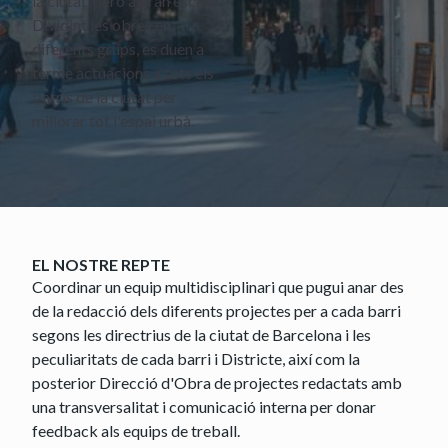
la ciutat, però a gran escala.
Dividint les obres en
diferents grups, es duen a
terme actuacions a tots els
barris de la ciutat per
millorar tot l'espai urbà.
EL NOSTRE REPTE
Coordinar un equip multidisciplinari que pugui anar des
de la redacció dels diferents projectes per a cada barri
segons les directrius de la ciutat de Barcelona i les
peculiaritats de cada barri i Districte, així com la
posterior Direcció d'Obra de projectes redactats amb
una transversalitat i comunicació interna per donar
feedback als equips de treball.