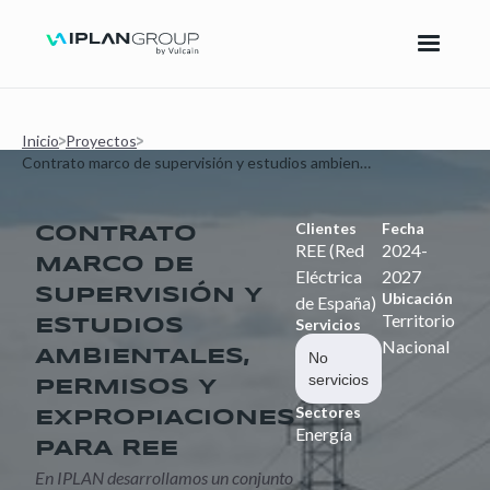
Inicio
Proyectos
Contrato marco de supervisión y estudios ambientales, Permisos y Expropiaciones para REE
Clientes
Fecha
CONTRATO
REE (Red
2024-
MARCO DE
Eléctrica
2027
SUPERVISIÓN Y
Ubicación
de España)
Territorio
Servicios
ESTUDIOS
Nacional
AMBIENTALES,
No
servicios
PERMISOS Y
Sectores
EXPROPIACIONES
Energía
PARA REE
En IPLAN desarrollamos un conjunto