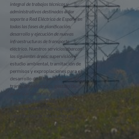
integral de trabajos técnicos y
administrativos destinados a dar
soporte a Red Eléctrica de España en
todas las fases de planificación,
desarrollo y ejecución de nuevas
infraestructuras de transporte
eléctrico. Nuestros servicios abarcan
las siguientes áreas: s
upervisión y
estudio ambiental, tramitación de
permisos y expropiaciones para el
desarrollo de infraestructuras de
transporte eléctrico, gestión de
autorizaciones administrativas y
asistencia integral en
procedimientos expropiatorios y
constitución de servidumbres.