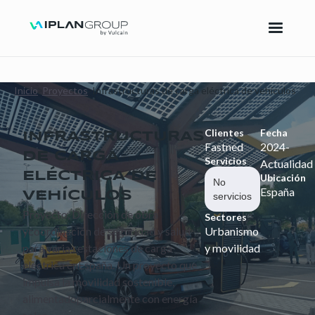
Inicio
Proyectos
Infrastructuras de carga eléctrica de vehículos
Clientes
Fecha
INFRASTRUCTURAS
Fastned
2024-
DE CARGA
Servicios
Actualidad
ELÉCTRICA DE
Ubicación
No
España
VEHÍCULOS
servicios
Proyecto, Dirección de obra
Sectores
ycoordinación de seguridad y salud
Urbanismo
para varias estaciones de carga
y movilidad
eléctrica enEspaña. Un proyecto que
impulsa la movilidad sostenible,
alimentadoparcialmente con energía