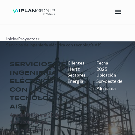
Inicio
Proyectos
Servicios de ingeniería eléctrica con tecnología AIS
Clientes
Fecha
SERVICIOS DE
Hertz
2025
INGENIERÍA
Sectores
Ubicación
Energía
Sur-oeste de
ELÉCTRICA
Alemania
CON
TECNOLOGÍA
AIS
Ampliación de una SE de
400-220kV en dos
posiciones de línea con