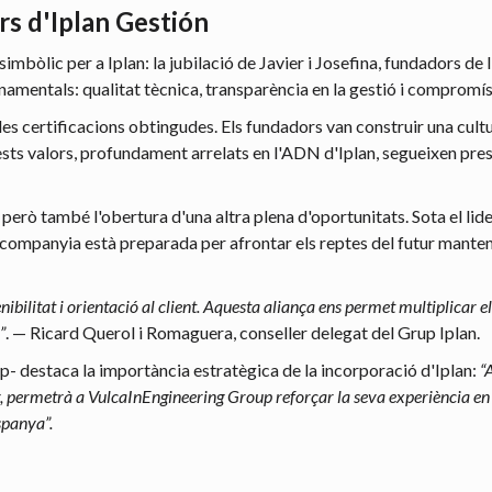
rs d'Iplan Gestión
imbòlic per a Iplan: la jubilació de Javier i Josefina, fundadors d
onamentals: qualitat tècnica, transparència en la gestió i compromís
 a les certificacions obtingudes. Els fundadors van construir una cul
uests valors, profundament arrelats en l'ADN d'Iplan, segueixen pre
, però també l'obertura d'una altra plena d'oportunitats. Sota el l
a companyia està preparada per afrontar els reptes del futur manteni
ibilitat i orientació al client. Aquesta aliança ens permet multiplicar 
”
. — Ricard Querol i Romaguera, conseller delegat del Grup Iplan.
- destaca la importància estratègica de la incorporació d'Iplan:
“
ar, permetrà a VulcaInEngineering Group reforçar la seva experiència en 
spanya”.