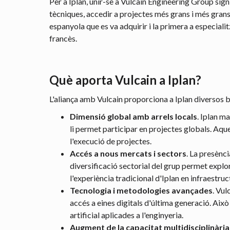
Per a Iplan, unir-se a Vulcain Engineering Group sig
tècniques, accedir a projectes més grans i més grans,
espanyola que es va adquirir i la primera a especiali
francès.
Què aporta Vulcain a Iplan?
L'aliança amb Vulcain proporciona a Iplan diversos b
Dimensió global amb arrels locals
. Iplan m
li permet participar en projectes globals. Aqu
l'execució de projectes.
Accés a nous mercats i sectors
. La presènci
diversificació sectorial del grup permet explo
l'experiència tradicional d'Iplan en infraestruc
Tecnologia i metodologies avançades
. Vu
accés a eines digitals d'última generació. Aix
artificial aplicades a l'enginyeria.
Augment de la capacitat multidisciplinària