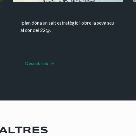
Noves oficines a 22@
Iplan dóna un salt estratègic i obre la seva seu
al cor del 22@.
Descobreix
SALTRES