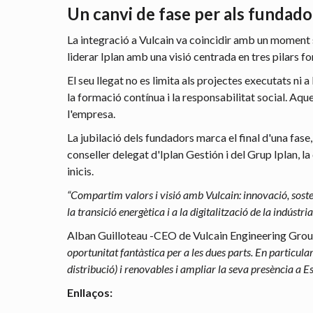
Un canvi de fase per als fundado
La integració a Vulcain va coincidir amb un moment s
liderar Iplan amb una visió centrada en tres pilars f
El seu llegat no es limita als projectes executats ni
la formació contínua i la responsabilitat social. Aq
l'empresa.
La jubilació dels fundadors marca el final d'una fase
conseller delegat d'Iplan Gestión i del Grup Iplan, l
inicis.
“Compartim valors i visió amb Vulcain: innovació, sosten
la transició energètica i a la digitalització de la indústria
Alban Guilloteau -CEO de Vulcain Engineering Group
oportunitat fantàstica per a les dues parts. En particul
distribució) i renovables i ampliar la seva presència a E
Enllaços: