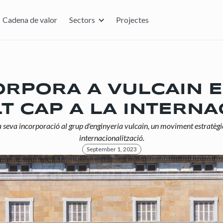
Cadena de valor
Sectors
Projectes
CORPORA A VULCAIN 
T CAP A LA INTERNA
 seva incorporació al grup d'enginyeria vulcain, un moviment estratègic
internacionalització.
September 1, 2023