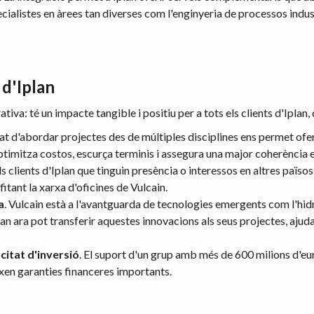
ecialistes
en àrees tan diverses com l'enginyeria de processos indust
 d'Iplan
iva: té un impacte tangible i positiu per a tots els clients d'Iplan
tat d'abordar projectes des de múltiples disciplines ens permet oferi
timitza costos, escurça terminis i assegura una major coherència en
Els clients d'Iplan que tinguin presència o interessos en altres paï
fitant la xarxa d'oficines de Vulcain.
a
. Vulcain està a l'avantguarda de tecnologies emergents com l'hid
an ara pot transferir aquestes innovacions als seus projectes, ajudan
citat d'inversió
. El suport d'un grup amb més de 600 milions d'eu
xen garanties financeres importants.