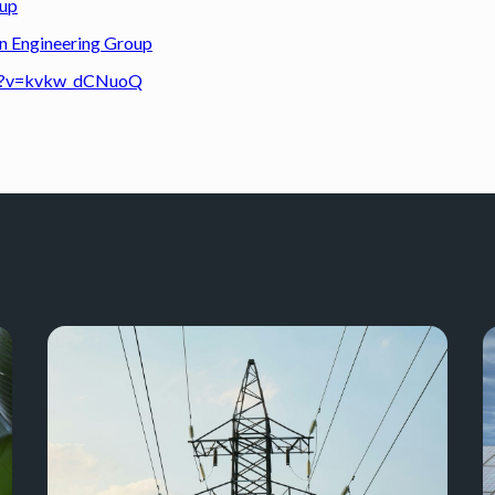
oup
ain Engineering Group
ch?v=kvkw_dCNuoQ
S