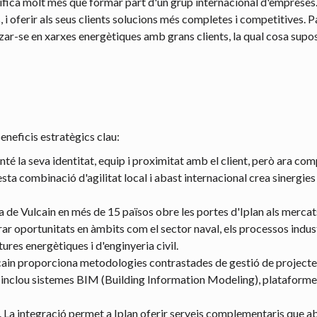
nifica molt més que formar part d'un grup internacional d'empreses. 
 i oferir als seus clients solucions més completes i competitives. P
tzar-se en xarxes energètiques amb grans clients, la qual cosa supo
eneficis estratègics clau:
anté la seva identitat, equip i proximitat amb el client, però ara c
esta combinació d'agilitat local i abast internacional crea sinergi
a de Vulcain en més de 15 països obre les portes d'Iplan als mercats
rar oportunitats en àmbits com el sector naval, els processos indus
tures energètiques i d'enginyeria civil.
lcain proporciona metodologies contrastades de gestió de projecte
ò inclou sistemes BIM (Building Information Modeling), plataformes 
. La integració permet a Iplan oferir serveis complementaris que ab