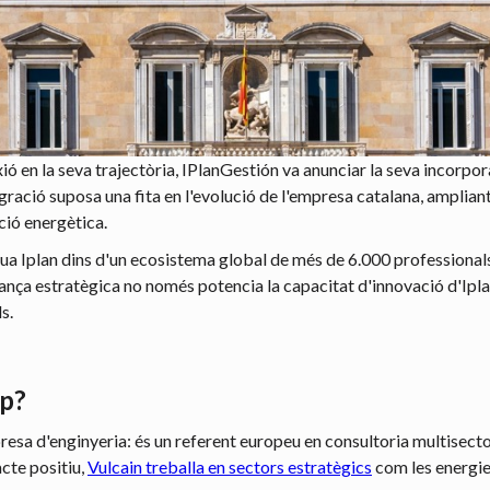
ió en la seva trajectòria, IPlanGestión va anunciar la seva incorpo
ció suposa una fita en l'evolució de l'empresa catalana, ampliant a
ició energètica.
tua Iplan dins d'un ecosistema global de més de 6.000 professional
liança estratègica no només potencia la capacitat d'innovació d'Ip
s.
up?
a d'enginyeria: és un referent europeu en consultoria multisectoria
cte positiu,
Vulcain treballa en sectors estratègics
com les energies