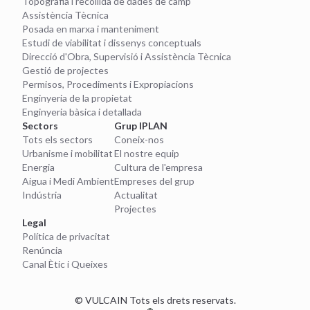
Topografia i recollida de dades de camp
Assistència Tècnica
Posada en marxa i manteniment
Estudi de viabilitat i dissenys conceptuals
Direcció d'Obra, Supervisió i Assistència Tècnica
Gestió de projectes
Permisos, Procediments i Expropiacions
Enginyeria de la propietat
Enginyeria bàsica i detallada
Sectors
Grup IPLAN
Tots els sectors
Coneix-nos
Urbanisme i mobilitat
El nostre equip
Energia
Cultura de l'empresa
Aigua i Medi Ambient
Empreses del grup
Indústria
Actualitat
Projectes
Legal
Política de privacitat
Renúncia
Canal Ètic i Queixes
© VULCAIN Tots els drets reservats.