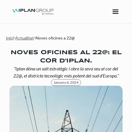
Inici
Actualitat
Noves oficines a 22@
NOVES OFICINES AL 22@: EL
COR D'IPLAN.
“Iplan dóna un salt estratègic i obre la seva seu al cor del
22@, el districte tecnològic més potent del sud d'Europa.”
January 6, 2024