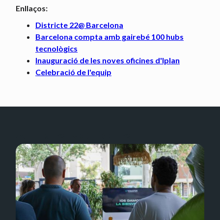
Enllaços:
Districte 22@ Barcelona
Barcelona compta amb gairebé 100 hubs
tecnològics
Inauguració de les noves oficines d'Iplan
Celebració de l'equip
ALTRES NOTÍCIES