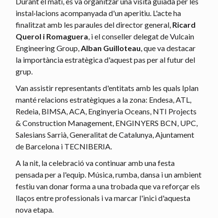
Durant el matí, es va organitzar una visita guiada per les
instal·lacions acompanyada d'un aperitiu. L'acte ha
finalitzat amb les paraules del director general,
Ricard
Querol i Romaguera
, i el conseller delegat de Vulcain
Engineering Group,
Alban Guilloteau
, que va destacar
la importància estratègica d'aquest pas per al futur del
grup.
Van assistir representants d'entitats amb les quals Iplan
manté relacions estratègiques a la zona: Endesa, ATL,
Redeia, BIMSA, ACA, Enginyeria Oceans, NTI Projects
& Construction Management, ENGINYERS BCN, UPC,
Salesians Sarrià, Generalitat de Catalunya, Ajuntament
de Barcelona i TECNIBERIA.
A la nit, la celebració va continuar amb una festa
pensada per a l'equip. Música, rumba, dansa i un ambient
festiu van donar forma a una trobada que va reforçar els
llaços entre professionals i va marcar l'inici d'aquesta
nova etapa.