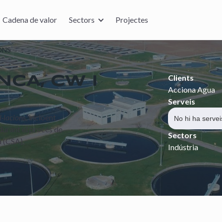
Cadena de valor
Sectors
Projectes
ONS
Clients
CA, CW I
Acciona Agua
Serveis
l·lacions
, incloent
No hi ha servei
durant el procés de
Sectors
a (CSA),
Indústria