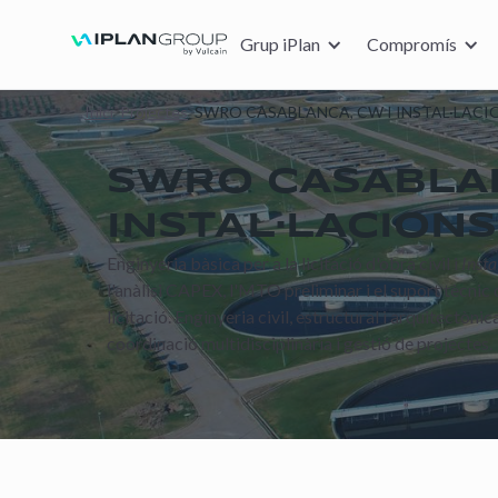
Grup iPlan
Compromís
Inici
Projectes
SWRO CASABLANCA, CW I INSTAL·LACI
SWRO CASABLAN
INSTAL·LACIONS
Enginyeria bàsica per a la licitació d'obra civil i
Insta
l'anàlisi CAPEX, l'MTO preliminar i el suport tècnic 
licitació. Enginyeria civil, estructural i arquitectònic
coordinació multidisciplinària i gestió de projectes.