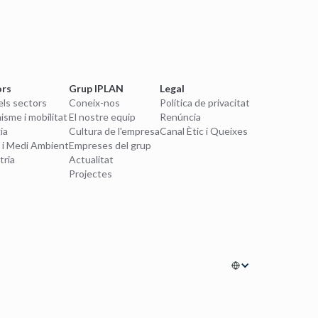
ors
Grup IPLAN
Legal
els sectors
Coneix-nos
Política de privacitat
isme i mobilitat
El nostre equip
Renúncia
ia
Cultura de l'empresa
Canal Ètic i Queixes
 i Medi Ambient
Empreses del grup
tria
Actualitat
Projectes