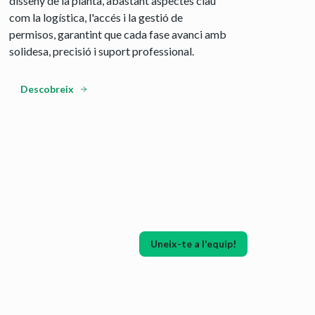
disseny de la planta, abastant aspectes clau
com la logística, l'accés i la gestió de
permisos, garantint que cada fase avanci amb
solidesa, precisió i suport professional.
Descobreix
Uneix-te a l'equip!