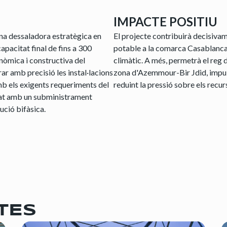
IMPACTE POSITIU
una dessaladora estratègica en
El projecte contribuirà decisivam
pacitat final de fins a 300
potable a la comarca Casablanca-
onòmica i constructiva del
climàtic. A més, permetrà el reg
rar amb precisió les instal·lacions
zona d'Azemmour-Bir Jdid, impul
amb els exigents requeriments del
reduint la pressió sobre els recur
ilitat amb un subministrament
ució bifàsica.
TES